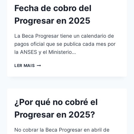
NETFLIX:
Fecha de cobro del
GUÍA
PRÁCTICA
Progresar en 2025
Y
DETALLADA
PARA
La Beca Progresar tiene un calendario de
OPTIMIZAR
pagos oficial que se publica cada mes por
TU
la ANSES y el Ministerio…
EXPERIENCIA
FECHA
LER MAIS
DE
COBRO
DEL
PROGRESAR
EN
¿Por qué no cobré el
2025
Progresar en 2025?
No cobrar la Beca Progresar en abril de