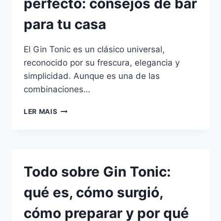
perfecto: consejos de bar
Y
ESPECIAS
para tu casa
QUE
MARCAN
LA
El Gin Tonic es un clásico universal,
DIFERENCIA
reconocido por su frescura, elegancia y
simplicidad. Aunque es una de las
combinaciones…
CÓMO
LER MAIS
HACER
EL
GIN
TONIC
PERFECTO:
Todo sobre Gin Tonic:
CONSEJOS
DE
qué es, cómo surgió,
BAR
PARA
cómo preparar y por qué
TU