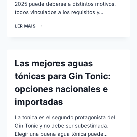
2025 puede deberse a distintos motivos,
todos vinculados a los requisitos y…
¿POR
LER MAIS
QUÉ
NO
COBRÉ
EL
PROGRESAR
Las mejores aguas
EN
2025?
tónicas para Gin Tonic:
opciones nacionales e
importadas
La tónica es el segundo protagonista del
Gin Tonic y no debe ser subestimada.
Elegir una buena agua tónica puede…