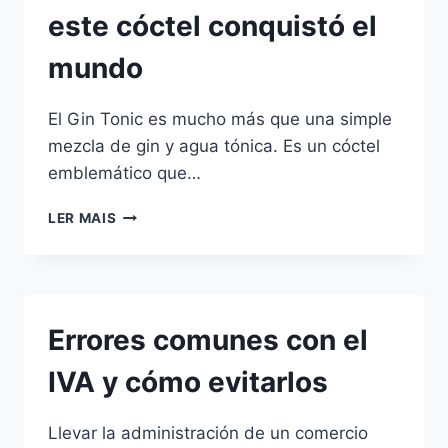
CASA
este cóctel conquistó el
mundo
El Gin Tonic es mucho más que una simple
mezcla de gin y agua tónica. Es un cóctel
emblemático que…
TODO
LER MAIS
SOBRE
GIN
TONIC:
QUÉ
ES,
Errores comunes con el
CÓMO
SURGIÓ,
IVA y cómo evitarlos
CÓMO
PREPARAR
Y
Llevar la administración de un comercio
POR