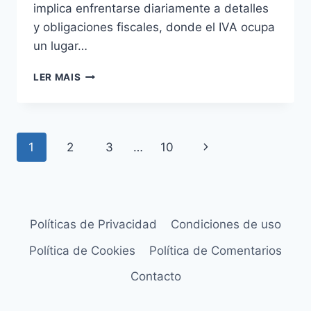
implica enfrentarse diariamente a detalles
QUÉ
y obligaciones fiscales, donde el IVA ocupa
ESTE
CÓCTEL
un lugar…
CONQUISTÓ
EL
ERRORES
LER MAIS
MUNDO
COMUNES
CON
EL
IVA
Navegação
Página
1
2
3
…
10
Y
CÓMO
da
Seguinte
EVITARLOS
Página
Políticas de Privacidad
Condiciones de uso
Política de Cookies
Política de Comentarios
Contacto