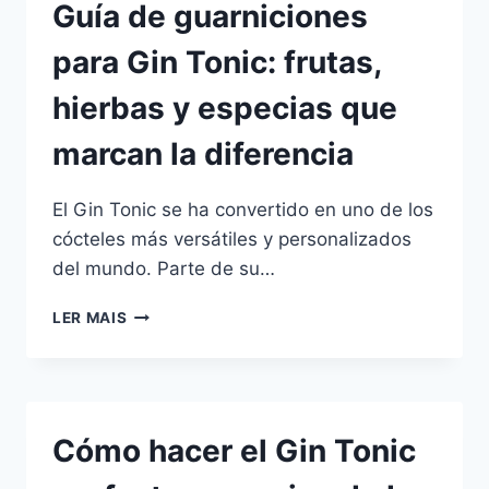
Guía de guarniciones
PARA
SORPRENDER
para Gin Tonic: frutas,
A
TUS
hierbas y especias que
AMIGOS
marcan la diferencia
El Gin Tonic se ha convertido en uno de los
cócteles más versátiles y personalizados
del mundo. Parte de su…
GUÍA
LER MAIS
DE
GUARNICIONES
PARA
GIN
TONIC:
Cómo hacer el Gin Tonic
FRUTAS,
HIERBAS