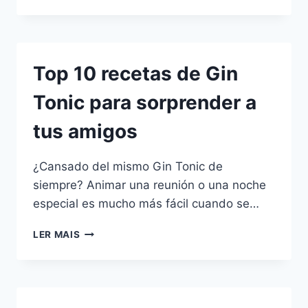
SON
LOS
MEJORES
GINS
PARA
Top 10 recetas de Gin
GIN
TONIC?
Tonic para sorprender a
MARCAS
Y
tus amigos
PERFILES
DE
SABOR
¿Cansado del mismo Gin Tonic de
siempre? Animar una reunión o una noche
especial es mucho más fácil cuando se…
TOP
LER MAIS
10
RECETAS
DE
GIN
TONIC