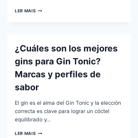
LAS
LER MAIS
MEJORES
AGUAS
TÓNICAS
PARA
GIN
¿Cuáles son los mejores
TONIC:
OPCIONES
gins para Gin Tonic?
NACIONALES
E
Marcas y perfiles de
IMPORTADAS
sabor
El gin es el alma del Gin Tonic y la elección
correcta es clave para lograr un cóctel
equilibrado y…
¿CUÁLES
LER MAIS