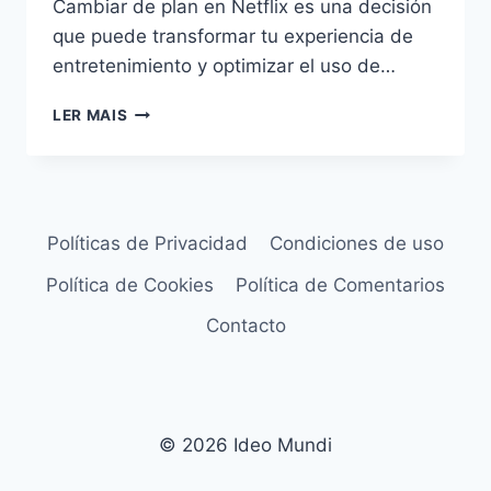
Cambiar de plan en Netflix es una decisión
que puede transformar tu experiencia de
entretenimiento y optimizar el uso de…
CÓMO
LER MAIS
CAMBIAR
EL
PLAN
DE
NETFLIX:
Políticas de Privacidad
Condiciones de uso
GUÍA
PRÁCTICA
Política de Cookies
Política de Comentarios
Y
DETALLADA
Contacto
PARA
OPTIMIZAR
TU
EXPERIENCIA
© 2026 Ideo Mundi