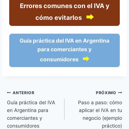
Errores comunes con el IVA y
⮕
cómo evitarlos
Guía práctica del IVA en Argentina
para comerciantes y
⮕
consumidores
Navegação
ANTERIOR
PRÓXIMO
Guía práctica del IVA
Paso a paso: cómo
de
en Argentina para
aplicar el IVA en tu
Post
comerciantes y
negocio (ejemplo
consumidores
práctico)