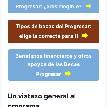
⮕
Progresar: ¿eres elegible?
Tipos de becas del Progresar:
⮕
elige la correcta para ti
Beneficios financieros y otros
apoyos de las Becas
⮕
Progresar
Un vistazo general al
programa